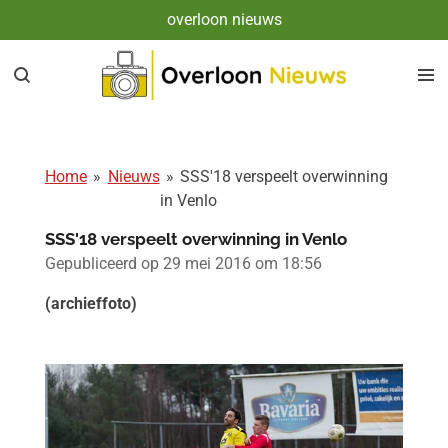
overloon nieuws
Ga
direct
naar
de
hoofdinhoud
Home
»
Nieuws
»
SSS'18 verspeelt overwinning
in Venlo
SSS'18 verspeelt overwinning in Venlo
Gepubliceerd op 29 mei 2016 om 18:56
(archieffoto)