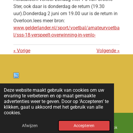
Ster, ook daar is donderdag de return (19.30
uur).
Donderdag 2 juni om 19.00 uur is de return in
Overloon.lees meer bron:
www.gelderlander.nl/sport/voetbal/amateurvoetba
l/sss-18-verspeelt-overwinning-in-venlo-
«
Vorige
Volgende
»
Nieuws
Deze website maakt gebruik van cookies om uw
ervaring te verbeteren en op maat gemaakte
© 2011 - 2026 overloon nieuws
advertenties weer te geven. Door op ‘Accepteren’ te
klikken, gaat u akkoord met het gebruik van alle
cookies.
Afwijzen
Accepteren
E-mailadres
Kaart
Facebook