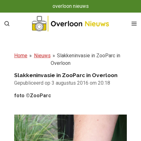
overloon nieuws
Ga
direct
naar
de
hoofdinhoud
Home
»
Nieuws
»
Slakkeninvasie in ZooParc in
Overloon
Slakkeninvasie in ZooParc in Overloon
Gepubliceerd op 3 augustus 2016 om 20:18
foto ©ZooParc