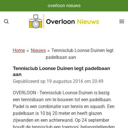
overloon nieuws
Ga
direct
naar
de
hoofdinhoud
Home
»
Nieuws
»
Tennisclub Loonse Duinen legt
padelbaan aan
Tennisclub Loonse Duinen legt padelbaan
aan
Gepubliceerd op 19 augustus 2016 om 20:49
OVERLOON - Tennisclub Loonse Duinen is bezig
een tennisbaan om te bouwen tot een padelbaan.
Padel is een combinatie van tennis en squash. Een
padelbaan is 10 bij 20 meter en heeft glazen
zijwanden en een achterwand. Op 24 september
houdt de tennisclub een toernooi, belangstellenden