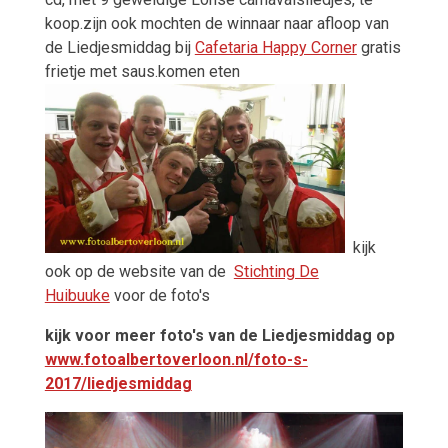
koop.zijn ook mochten de winnaar naar afloop van
de Liedjesmiddag bij
Cafetaria Happy Corner
gratis
frietje met saus.komen eten
kijk
ook op de website van de
Stichting De
Huibuuke
voor de foto's
kijk voor meer foto's van de Liedjesmiddag op
www.fotoalbertoverloon.nl/foto-s-
2017/liedjesmiddag