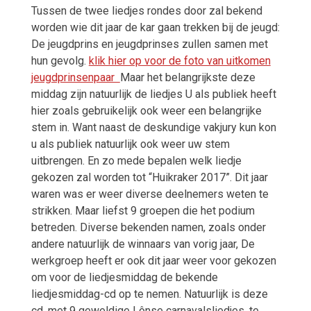
Tussen de twee liedjes rondes door zal bekend
worden wie dit jaar de kar gaan trekken bij de jeugd:
De jeugdprins en jeugdprinses zullen samen met
hun gevolg.
klik hier op voor de foto van uitkomen
jeugdprinsenpaar
Maar het belangrijkste deze
middag zijn natuurlijk de liedjes U als publiek heeft
hier zoals gebruikelijk ook weer een belangrijke
stem in. Want naast de deskundige vakjury kun kon
u als publiek natuurlijk ook weer uw stem
uitbrengen. En zo mede bepalen welk liedje
gekozen zal worden tot “Huikraker 2017”. Dit jaar
waren was er weer diverse deelnemers weten te
strikken. Maar liefst 9 groepen die het podium
betreden. Diverse bekenden namen, zoals onder
andere natuurlijk de winnaars van vorig jaar, De
werkgroep heeft er ook dit jaar weer voor gekozen
om voor de liedjesmiddag de bekende
liedjesmiddag-cd op te nemen. Natuurlijk is deze
cd, met 9 geweldige Lônse carnavalsliedjes, te