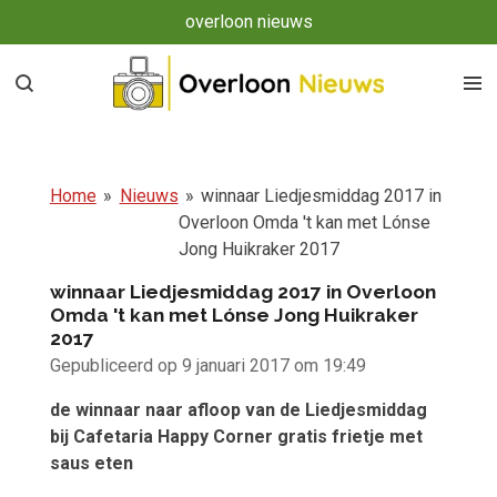
overloon nieuws
Ga
direct
naar
de
hoofdinhoud
Home
»
Nieuws
»
winnaar Liedjesmiddag 2017 in
Overloon Omda 't kan met Lónse
Jong Huikraker 2017
winnaar Liedjesmiddag 2017 in Overloon
Omda 't kan met Lónse Jong Huikraker
2017
Gepubliceerd op 9 januari 2017 om 19:49
de winnaar naar afloop van de Liedjesmiddag
bij Cafetaria Happy Corner gratis frietje met
saus eten