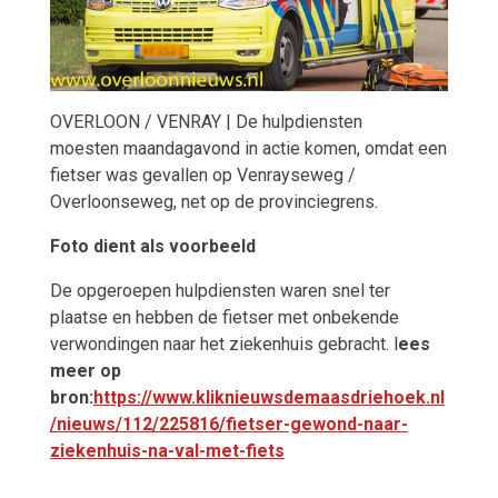
OVERLOON / VENRAY | De hulpdiensten
moesten
maandagavond in actie komen, omdat een
fietser was gevallen op
Venrayseweg /
Overloonseweg, net op de provinciegrens.
Foto dient als voorbeeld
De opgeroepen hulpdiensten waren snel ter
plaatse en hebben de fietser met onbekende
verwondingen naar het ziekenhuis gebracht. l
ees
meer op
bron:
https://www.kliknieuwsdemaasdriehoek.nl
/nieuws/112/225816/fietser-gewond-naar-
ziekenhuis-na-val-met-fiets