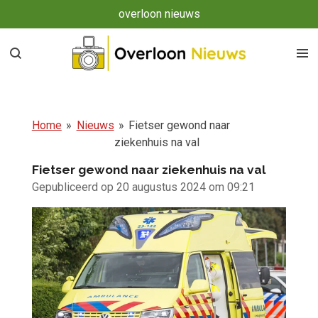
overloon nieuws
Ga
direct
naar
de
hoofdinhoud
Home
»
Nieuws
»
Fietser gewond naar
ziekenhuis na val
Fietser gewond naar ziekenhuis na val
Gepubliceerd op 20 augustus 2024 om 09:21