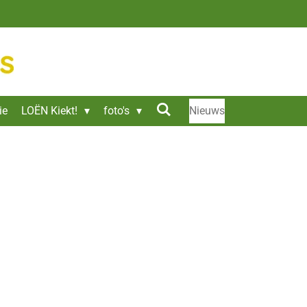
ie
LOËN Kiekt!
foto's
Nieuws