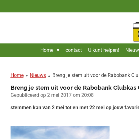
Ga
direct
naar
de
hoofdinhoud
Home
contact
U kunt helpen!
Nieuw
Home
»
Nieuws
»
Breng je stem uit voor de Rabobank C
Breng je stem uit voor de Rabobank Clubka
Gepubliceerd op 2 mei 2017 om 20:08
stemmen kan van 2 mei tot en met 22 mei op jouw favorie