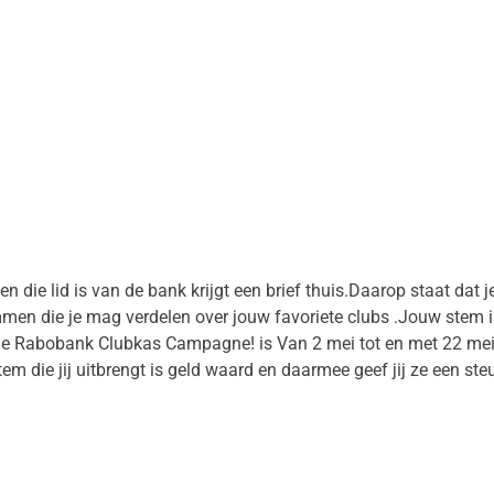
ie lid is van de bank krijgt een brief thuis.Daarop staat dat j
temmen die je mag verdelen over jouw favoriete clubs .Jouw ste
.de Rabobank Clubkas Campagne! is Van 2 mei tot en met 22 mei 
m die jij uitbrengt is geld waard en daarmee geef jij ze een steu