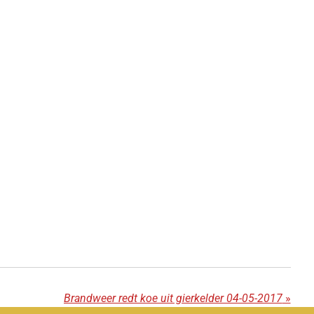
Brandweer redt koe uit gierkelder 04-05-2017
»