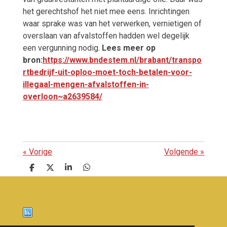
het gerechtshof het niet mee eens. Inrichtingen
waar sprake was van het verwerken, vernietigen of
overslaan van afvalstoffen hadden wel degelijk
een vergunning nodig.
Lees meer op
bron:
https://www.bndestem.nl/brabant/transpo
rtbedrijf-uit-oploo-moet-toch-betalen-voor-
illegaal-mengen-afvalstoffen-in-
overloon~a2639584/
«
Vorige
Volgende
»
D
D
S
D
e
e
h
e
l
e
a
l
e
l
r
e
n
e
n