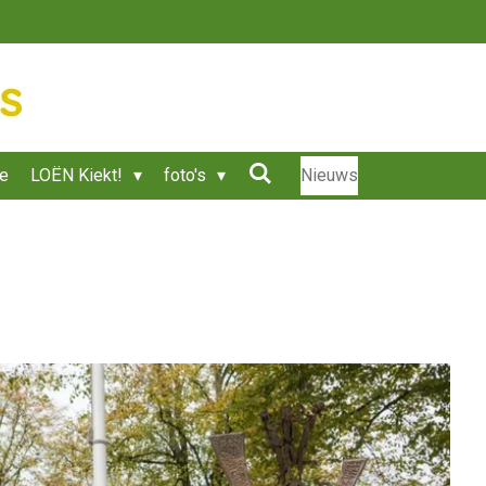
ie
LOËN Kiekt!
foto's
Nieuws