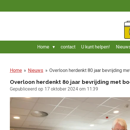
Ga
direct
naar
de
hoofdinhoud
Home
contact
U kunt helpen!
Nieuws
Home
»
Nieuws
»
Overloon herdenkt 80 jaar bevrijding m
Overloon herdenkt 80 jaar bevrijding met b
Gepubliceerd op 17 oktober 2024 om 11:39