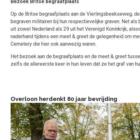
Bezoek
Britse begraafplaats
Op de Britse begraafplaats aan de Vierlingsbeekseweg, de
begraven militairen bij hun respectievelijke graven. Net 
uit zowel Nederland als 29 uit het Verenigd Koninkrijk, al
naderhand tijdens een meet & greet de gelegenheid om met 
Cemetery die hier ook aanwezig waren.
Het bezoek aan de begraafplaats en de meet & greet tuss
zelfs de allereerste keer in hun leven dat ze het graf van h
Overloon herdenkt 80 jaar bevrijding