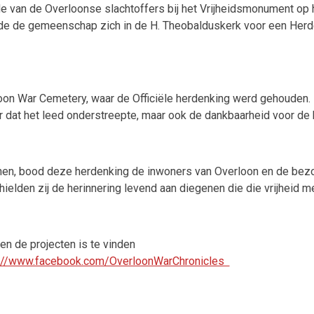
van de Overloonse slachtoffers bij het Vrijheidsmonument op he
lde de gemeenschap zich in de H. Theobalduskerk voor een Herd
loon War Cemetery, waar de Officiële herdenking werd gehouden.
r dat het leed onderstreepte, maar ook de dankbaarheid voor de b
jnen, bood deze herdenking de inwoners van Overloon en de bezoek
 hielden zij de herinnering levend aan diegenen die die vrijheid 
en de projecten is te vinden
s://www.facebook.com/OverloonWarChronicles