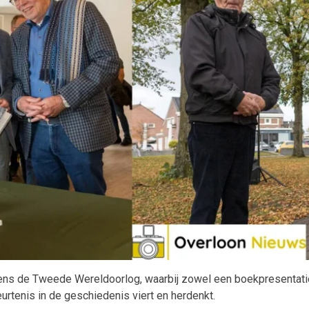
jdens de Tweede Wereldoorlog, waarbij zowel een boekpresentati
rtenis in de geschiedenis viert en herdenkt.