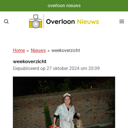
overloon nieuws
Ga
direct
naar
de
hoofdinhoud
Home
»
Nieuws
»
weekoverzicht
weekoverzicht
Gepubliceerd op 27 oktober 2024 om 20:09