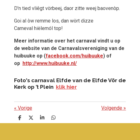
D'n tied vliêgt vörbeej, daor zitte weej baovenòp.
Goi al òw remme los, dan wört dizze
Carneval hiëlemól top!
Meer informatie over het carnaval vindt u op
de website van de Carnavalsvereniging van de
huibuuke op (
facebook.com/huibuuke
) of
op
http://www.huibuuke.nl/
Foto's carnaval
Elfde van de Elfde Vör de
Kerk op ’t Plein
klik hier
«
Vorige
Volgende
»
D
D
S
D
e
e
h
e
l
e
a
l
e
l
r
e
n
e
n