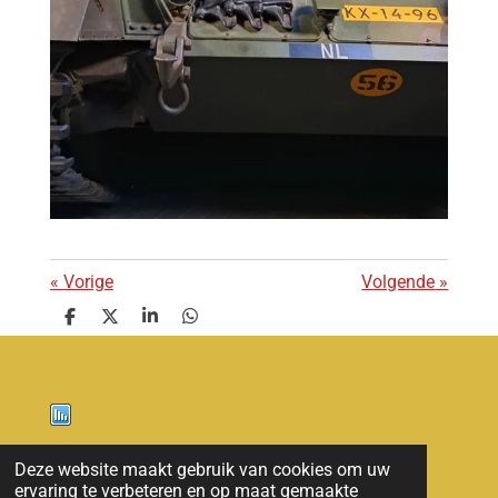
«
Vorige
Volgende
»
D
D
S
D
e
e
h
e
l
e
a
l
e
l
r
e
n
e
n
Nieuws
Deze website maakt gebruik van cookies om uw
ervaring te verbeteren en op maat gemaakte
© 2011 - 2026 overloon nieuws