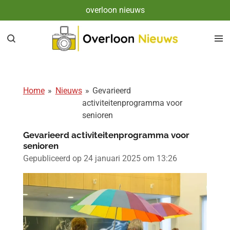
overloon nieuws
Ga
direct
naar
de
hoofdinhoud
Home
»
Nieuws
»
Gevarieerd
activiteitenprogramma voor
senioren
Gevarieerd activiteitenprogramma voor
senioren
Gepubliceerd op 24 januari 2025 om 13:26