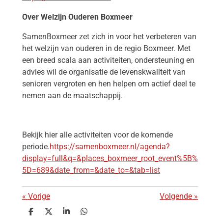
Over Welzijn Ouderen Boxmeer
SamenBoxmeer
zet zich in voor het verbeteren van
het welzijn van ouderen in de regio Boxmeer. Met
een breed scala aan activiteiten, ondersteuning en
advies wil de organisatie de levenskwaliteit van
senioren vergroten en hen helpen om actief deel te
nemen aan de maatschappij.
Bekijk hier alle activiteiten voor de komende
periode.
https://samenboxmeer.nl/agenda?
display=full&q=&places_boxmeer_root_event%5B%
5D=689&date_from=&date_to=&tab=list
«
Vorige
Volgende
»
D
D
S
D