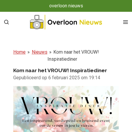
overloon nieuws
Ga
direct
naar
de
hoofdinhoud
Home
»
Nieuws
»
Kom naar het VROUW!
Inspiratiediner
Kom naar het VROUW! Inspiratiediner
Gepubliceerd op 6 februari 2025 om 19:14