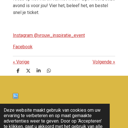
avond is voor jou! Vier het, beleef het, en bestel
snel je ticket.
Instagram @vrouw_inspiratie_event
Facebook
«
Vorige
Volgende
»
D
D
S
D
e
e
h
e
l
e
a
l
e
l
r
e
n
e
n
Nieuws
Deze website maakt gebruik van cookies om uw
ervaring te verbeteren en op maat gemaakte
© 2011 - 2026 overloon nieuws
advertenties weer te geven. Door op ‘Accepteren’
te klikken, gaat u akkoord met het gebruik van alle