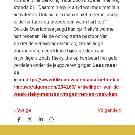
Fanfare Vriendenkring. Haar zoons spelen hier nog
steeds bij. “Daarom hielp ik altijd wel mee met hun
activiteiten. Ook nu mijn man er niet meer is, draag
ik de fanfare nog steeds een warm hart toe.”
Ook de Overloonse jeugd kan op Rieky’s warme
hart rekenen. Na de oorlog zette pastoor Van
Boxtel de verjaardagsactie op, zodat jarige
dorpsgenoten een kleine bijdrage doen aan
vrijwilligers zoals Rieky, die op hun beurt het geld
verdelen onder de jeugdverenigingen.
Lees meer
op
bron:
https://www.kliknieuwsdemaasdriehoek.nl
/nieuws/algemeen/234260/-vrijwilliger-van-de-
week-rieky-mensen-vragen-het-en-vaak-kan
«
Vorige
Volgende
»
D
D
S
D
e
e
h
e
l
e
a
l