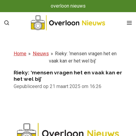
overloon nieuws
Ga
direct
naar
de
hoofdinhoud
Home
»
Nieuws
»
Rieky: ‘mensen vragen het en
vaak kan er het wel bij’
Rieky: ‘mensen vragen het en vaak kan er
het wel bij’
Gepubliceerd op 21 maart 2025 om 16:26