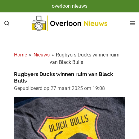
overloon nieuws
Ga
direct
naar
de
hoofdinhoud
Home
»
Nieuws
»
Rugbyers Ducks winnen ruim
van Black Bulls
Rugbyers Ducks winnen ruim van Black
Bulls
Gepubliceerd op 27 maart 2025 om 19:08