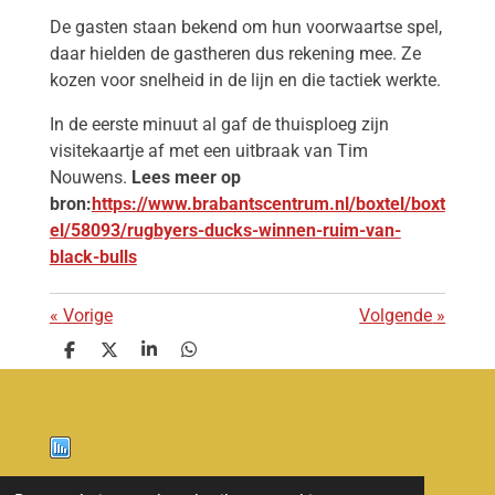
De gasten staan bekend om hun voorwaartse spel,
daar hielden de gastheren dus rekening mee. Ze
kozen voor snelheid in de lijn en die tactiek werkte.
In de eerste minuut al gaf de thuisploeg zijn
visitekaartje af met een uitbraak van Tim
Nouwens.
Lees meer op
bron:
https://www.brabantscentrum.nl/boxtel/boxt
el/58093/rugbyers-ducks-winnen-ruim-van-
black-bulls
«
Vorige
Volgende
»
D
D
S
D
e
e
h
e
l
e
a
l
e
l
r
e
n
e
n