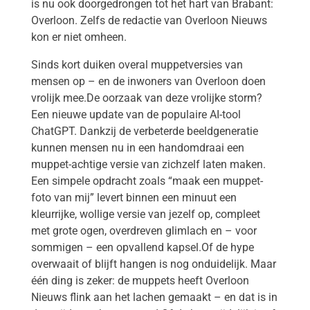
is nu ook doorgedrongen tot het hart van Brabant:
Overloon. Zelfs de redactie van Overloon Nieuws
kon er niet omheen.
Sinds kort duiken overal muppetversies van
mensen op – en de inwoners van Overloon doen
vrolijk mee.De oorzaak van deze vrolijke storm?
Een nieuwe update van de populaire AI-tool
ChatGPT. Dankzij de verbeterde beeldgeneratie
kunnen mensen nu in een handomdraai een
muppet-achtige versie van zichzelf laten maken.
Een simpele opdracht zoals “maak een muppet-
foto van mij” levert binnen een minuut een
kleurrijke, wollige versie van jezelf op, compleet
met grote ogen, overdreven glimlach en – voor
sommigen – een opvallend kapsel.Of de hype
overwaait of blijft hangen is nog onduidelijk. Maar
één ding is zeker: de muppets heeft Overloon
Nieuws flink aan het lachen gemaakt – en dat is in