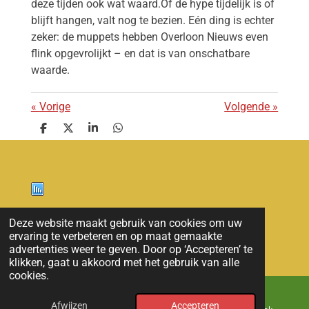
deze tijden ook wat waard.Of de hype tijdelijk is of
blijft hangen, valt nog te bezien. Eén ding is echter
zeker: de muppets hebben Overloon Nieuws even
flink opgevrolijkt – en dat is van onschatbare
waarde.
«
Vorige
Volgende
»
D
D
S
D
e
e
h
e
l
e
a
l
e
l
r
e
n
e
n
Nieuws
Deze website maakt gebruik van cookies om uw
ervaring te verbeteren en op maat gemaakte
© 2011 - 2026 overloon nieuws
advertenties weer te geven. Door op ‘Accepteren’ te
klikken, gaat u akkoord met het gebruik van alle
cookies.
Afwijzen
Accepteren