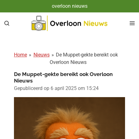
overloon nieuws
Ga
direct
naar
de
hoofdinhoud
Home
»
Nieuws
»
De Muppet-gekte bereikt ook
Overloon Nieuws
De Muppet-gekte bereikt ook Overloon
Nieuws
Gepubliceerd op 6 april 2025 om 15:24