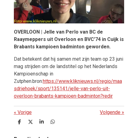
OVERLOON | Jelle van Perlo van BC de
Raaymeppers uit Overloon en BVC'74 in Cuijk is
Brabants kampioen badminton geworden.
Dat betekent dat hij samen met zijn team op 23 juni
mag strijden om de landstitel op het Nederlands
Kampioenschap in
Zutphen.bron:
https://www.kliknieuws.nl/regio/maa
sdriehoek/sport/135141/jelle-van-perlo-uit-
overloon-brabants-kampioen-badminton?redir
«
Vorige
Volgende
»
D
D
S
D
e
e
h
e
l
e
a
l