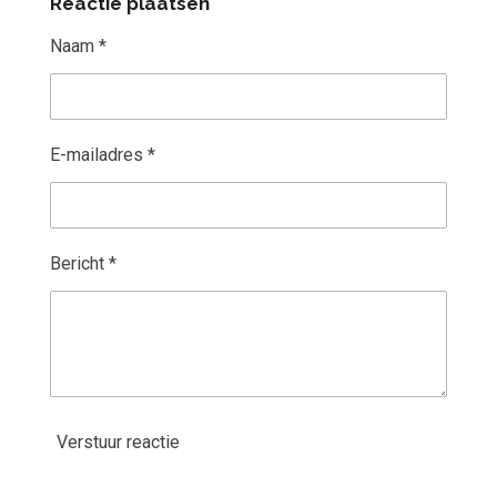
Reactie plaatsen
e
l
r
e
n
e
n
Naam *
E-mailadres *
Bericht *
Verstuur reactie