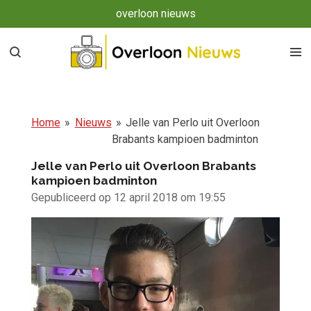
overloon nieuws
Ga
direct
naar
de
hoofdinhoud
Home
»
Nieuws
»
Jelle van Perlo uit Overloon
Brabants kampioen badminton
Jelle van Perlo uit Overloon Brabants
kampioen badminton
Gepubliceerd op 12 april 2018 om 19:55