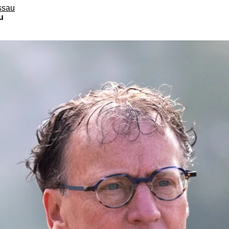
ssau
u