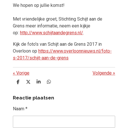
We hopen op jullie komst!
Met vriendelijke groet, Stichting Schijt aan de
Grens
meer informatie, neem een kijkje
op:
http://www.schijtaandegrens.nl/
.
Kijk de foto's van Schijt aan de Grens 2017 in
Overloon op
https://www.overloonnieuws.nl/foto-
s-2017/schijt-aan-de-grens
«
Vorige
Volgende
»
D
D
S
D
e
e
h
e
l
e
a
l
Reactie plaatsen
e
l
r
e
n
e
n
Naam *