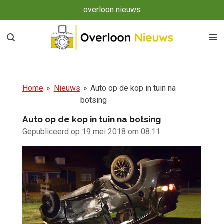
overloon nieuws
Ga
direct
naar
de
hoofdinhoud
Home
»
Nieuws
»
Auto op de kop in tuin na
botsing
Auto op de kop in tuin na botsing
Gepubliceerd op 19 mei 2018 om 08:11