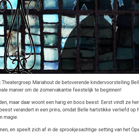
t Theatergroep Mariahout de betoverende kindervoorstelling Bell
deale manier om de zomervakantie feestelijk te beginnen!
en, maar daar woont een harig en boos beest. Eerst vindt ze hem 
beest verandert in een prins, omdat Belle hartstikke verliefd op 
n magie.
nen, en speelt zich af in de sprookjesachtige setting van het Op