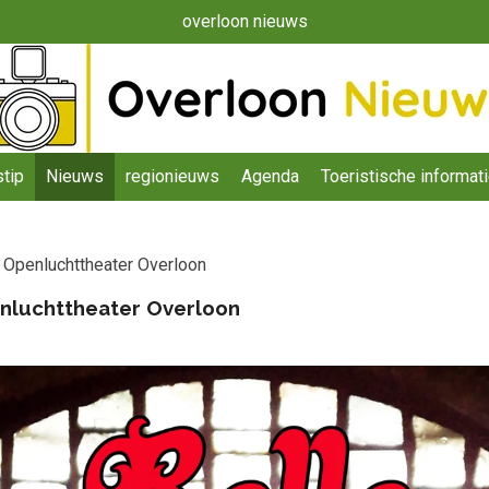
overloon nieuws
tip
Nieuws
regionieuws
Agenda
Toeristische informat
n Openluchttheater Overloon
enluchttheater Overloon