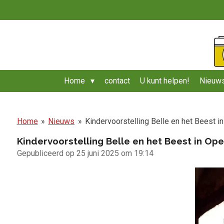
Ga
direct
naar
de
hoofdinhoud
Home
contact
U kunt helpen!
Nieuws
Home
»
Nieuws
»
Kindervoorstelling Belle en het Beest i
Kindervoorstelling Belle en het Beest in Op
Gepubliceerd op 25 juni 2025 om 19:14