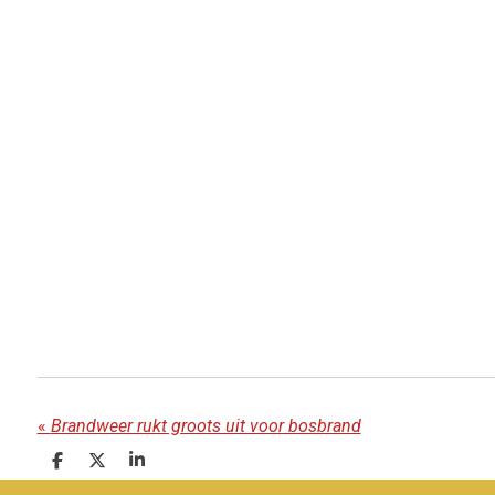
«
Brandweer rukt groots uit voor bosbrand
D
D
S
e
e
h