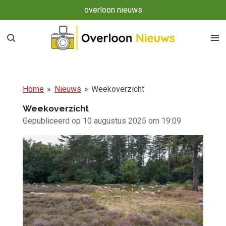
overloon nieuws
Ga
direct
naar
de
hoofdinhoud
Home
»
Nieuws
»
Weekoverzicht
Weekoverzicht
Gepubliceerd op 10 augustus 2025 om 19:09