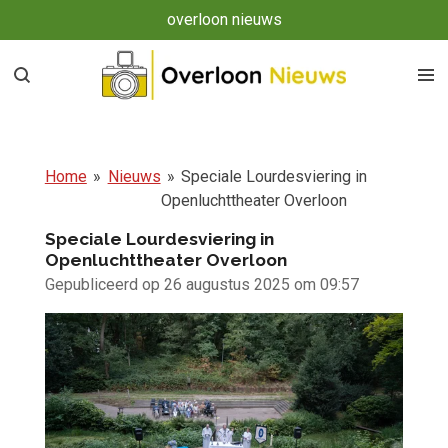
overloon nieuws
Ga
direct
naar
de
hoofdinhoud
Home
»
Nieuws
»
Speciale Lourdesviering in
Openluchttheater Overloon
Speciale Lourdesviering in
Openluchttheater Overloon
Gepubliceerd op 26 augustus 2025 om 09:57