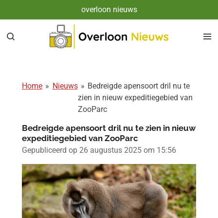
overloon nieuws
Ga
direct
naar
de
hoofdinhoud
Home
»
Nieuws
»
Bedreigde apensoort dril nu te
zien in nieuw expeditiegebied van
ZooParc
Bedreigde apensoort dril nu te zien in nieuw
expeditiegebied van ZooParc
Gepubliceerd op 26 augustus 2025 om 15:56