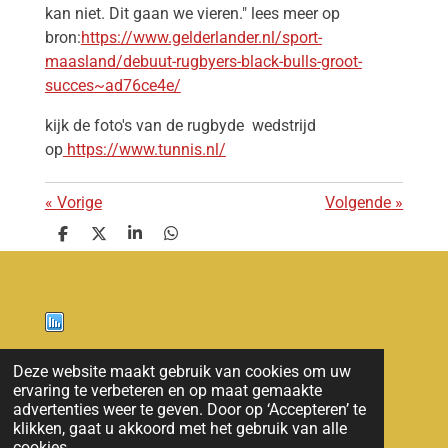
kan niet. Dit gaan we vieren." lees meer op
bron:
https://www.gelderlander.nl/sport-
maasland/debuut-rugbyers-black-bulls-groot-
succes~ad76ce4e/
kijk de foto's van de
rugbyde wedstrijd
op
https://www.tunnis.nl/
«
Vorige
Volgende
»
D
D
S
D
e
e
h
e
l
e
a
l
e
l
r
e
n
e
n
Nieuws
Deze website maakt gebruik van cookies om uw
ervaring te verbeteren en op maat gemaakte
© 2011 - 2026 overloon nieuws
advertenties weer te geven. Door op ‘Accepteren’ te
klikken, gaat u akkoord met het gebruik van alle
cookies.