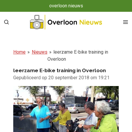
overloon nieuws
Ga
direct
naar
de
hoofdinhoud
Home
»
Nieuws
»
leerzame E-bike training in
Overloon
leerzame E-bike training in Overloon
Gepubliceerd op 20 september 2018 om 19:21