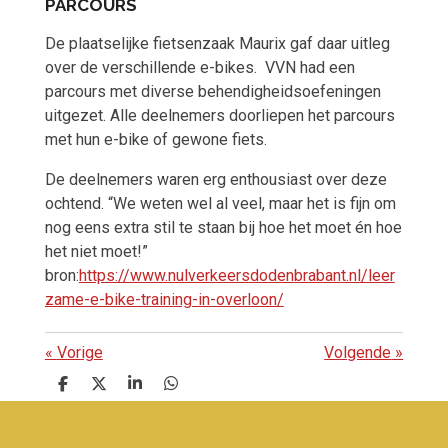
PARCOURS
De plaatselijke fietsenzaak Maurix gaf daar uitleg
over de verschillende e-bikes. VVN had een
parcours met diverse behendigheidsoefeningen
uitgezet. Alle deelnemers doorliepen het parcours
met hun e-bike of gewone fiets.
De deelnemers waren erg enthousiast over deze
ochtend. “We weten wel al veel, maar het is fijn om
nog eens extra stil te staan bij hoe het moet én hoe
het niet moet!”
bron:
https://www.nulverkeersdodenbrabant.nl/leer
zame-e-bike-training-in-overloon/
«
Vorige
Volgende
»
D
D
S
D
e
e
h
e
l
e
a
l
e
l
r
e