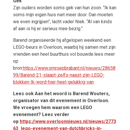
Gek
Zijn ouders worden soms gek van hun zoon. “Ik kan
soms mijn eigen huis niet meer door. Dan moeten
we even ingrijpen”, lacht vader Niek. “Al van kinds
af aan is hij er serieus mee bezig.”
Barend organiseerde hij afgelopen weekend een
LEGO-beurs in Overloon, waarbij hij samen met zijn
vrienden een heel buurthuis vol bouwde.lees meer
op
bron:
https://www.omroepbrabant.nl/nieuws/28658
99/Barend-21-slaapt-zelfs-naast-zijn-LEGO-
blokken-Ik-word-hier-heel-gelukkig-van
Lees ook Aan het woord is Barend Wouters,
organisator van dit evenement in Overloon.
We vroegen hem waarom een LEGO
evenement? Lees verder
op
https://www.overloonnieuws.nl/nieuws/2773
63_lego-evenement-van-dutchbricks-in-