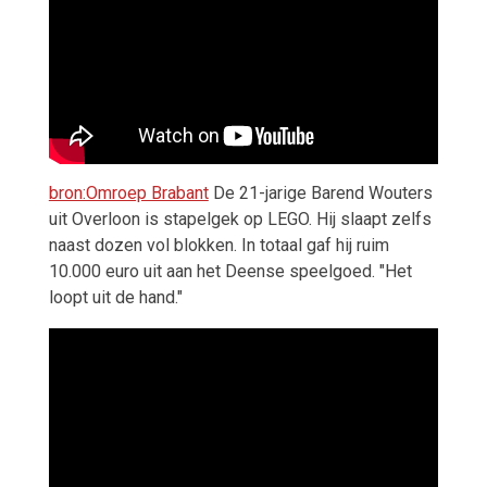
bron:Omroep Brabant
De 21-jarige Barend Wouters
uit Overloon is stapelgek op LEGO. Hij slaapt zelfs
naast dozen vol blokken. In totaal gaf hij ruim
10.000 euro uit aan het Deense speelgoed. "Het
loopt uit de hand."