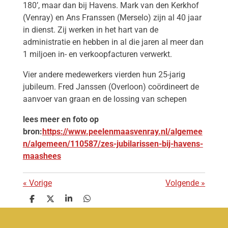
180’, maar dan bij Havens. Mark van den Kerkhof
(Venray) en Ans Franssen (Merselo) zijn al 40 jaar
in dienst. Zij werken in het hart van de
administratie en hebben in al die jaren al meer dan
1 miljoen in- en verkoopfacturen verwerkt.
Vier andere medewerkers vierden hun 25-jarig
jubileum. Fred Janssen (Overloon) coördineert de
aanvoer van graan en de lossing van schepen
lees meer en foto op
bron:
https://www.peelenmaasvenray.nl/algemee
n/algemeen/110587/zes-jubilarissen-bij-havens-
maashees
«
Vorige
Volgende
»
D
D
S
D
e
e
h
e
l
e
a
l
e
l
r
e