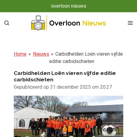
overloon nieuws
Ga
direct
naar
de
hoofdinhoud
Home
»
Nieuws
»
Carbidhelden Loën vieren vijfde
editie carbidschieten
Carbidhelden Loën vieren vijfde editie
carbidschieten
Gepubliceerd op 31 december 2025 om 20:27