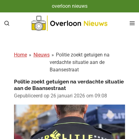
overloon nieuws
Ga
direct
naar
de
hoofdinhoud
Home
»
Nieuws
»
Politie zoekt getuigen na
verdachte situatie aan de
Baansestraat
Politie zoekt getuigen na verdachte situatie
aan de Baansestraat
Gepubliceerd op 26 januari 2026 om 09:08