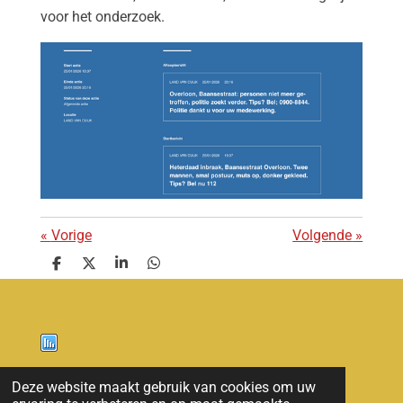
voor het onderzoek.
«
Vorige
Volgende
»
D
D
S
D
e
e
h
e
l
e
a
l
e
l
r
e
n
e
n
Nieuws
Deze website maakt gebruik van cookies om uw