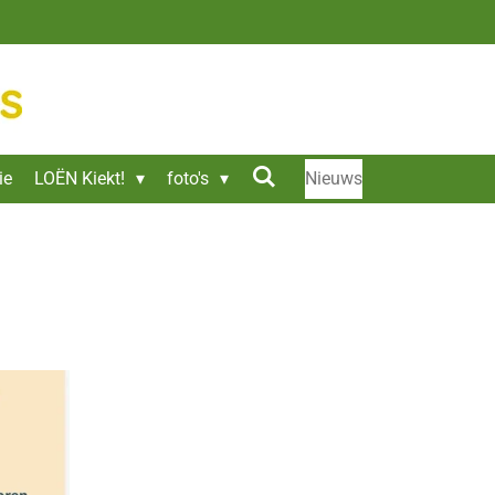
ie
LOËN Kiekt!
foto's
Nieuws