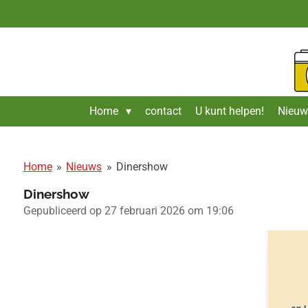
Ga
direct
naar
de
hoofdinhoud
Home
contact
U kunt helpen!
Nieuw
Home
»
Nieuws
»
Dinershow
Dinershow
Gepubliceerd op 27 februari 2026 om 19:06