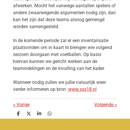
afwerken. Mocht het vanwege aantallen spelers of
andere zwaarwegende argumenten nodig zijn, dan
kan het zijn dat deze teams alsnog gemengd
worden samengesteld.
In de komende periode zal er een inventarisatie
plaatsvinden om in kaart te brengen wie volgend
seizoen doorgaan met voetballen. Op basis
hiervan kunnen we gericht werken aan de
teamindelingen en de invulling van het kader.
Wanneer nodig zullen we jullie natuurlijk weer
verder informeren.op bron :
www.sss18.nl
«
Vorige
Volgende
»
D
D
S
D
e
e
h
e
l
e
a
l
e
l
r
e