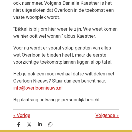
ook naar meer. Volgens Danielle Kaestner is het
niet uitgesloten dat Overloon in de toekomst een
vaste woonplek wordt.
“Bikkel is blij om hier weer te zijn. Wie weet komen
we hier ooit wel wonen,” aldus Kaestner.
Voor nu wordt er vooral volop genoten van alles
wat Overloon te bieden heeft, maar de eerste
voorzichtige toekomstplannen liggen al op tafel.
Heb je ook een mooi verhaal dat je wilt delen met
Overloon Nieuws? Stuur dan een bericht naar:
info@overloonnieuws.nl
Bij plaatsing ontvang je persoonlijk bericht.
«
Vorige
Volgende
»
D
D
S
D
e
e
h
e