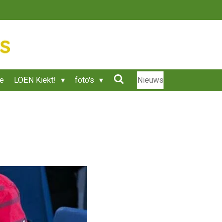
ie
LOËN Kiekt!
foto's
Nieuws