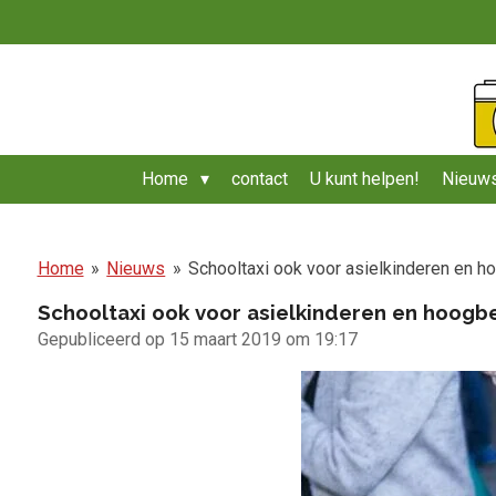
Ga
direct
naar
de
hoofdinhoud
Home
contact
U kunt helpen!
Nieuws
Home
»
Nieuws
»
Schooltaxi ook voor asielkinderen en h
Schooltaxi ook voor asielkinderen en hoogbe
Gepubliceerd op 15 maart 2019 om 19:17