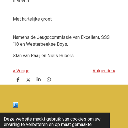
beleven.
Met hartelijke groet,
Namens de Jeugdcommissie van Excellent, SSS
’18 en Westerbeekse Boys,
Stan van Raaij en Niels Hubers
«
Vorige
Volgende
»
D
D
S
D
e
e
h
e
l
e
a
l
e
l
r
e
n
e
n
Nieuws
Deze website maakt gebruik van cookies om uw
ervaring te verbeteren en op maat gemaakte
© 2011 - 2026 overloon nieuws