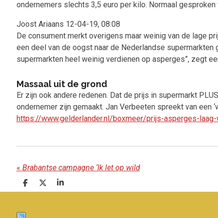
ondernemers slechts 3,5 euro per kilo. Normaal gesproken va
Joost Ariaans
12-04-19, 08:08
De consument merkt overigens maar weinig van de lage prijz
een deel van de oogst naar de Nederlandse supermarkten gaa
supermarkten heel weinig verdienen op asperges”, zegt een
Massaal uit de grond
Er zijn ook andere redenen. Dat de prijs in supermarkt PLUS
ondernemer zijn gemaakt. Jan Verbeeten spreekt van een ‘win-
https://www.gelderlander.nl/boxmeer/prijs-asperges-laag
«
Brabantse campagne ‘Ik let op wild
D
D
S
e
e
h
l
e
a
e
l
r
n
e