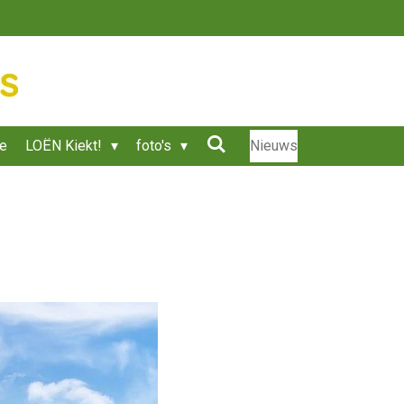
ie
LOËN Kiekt!
foto's
Nieuws