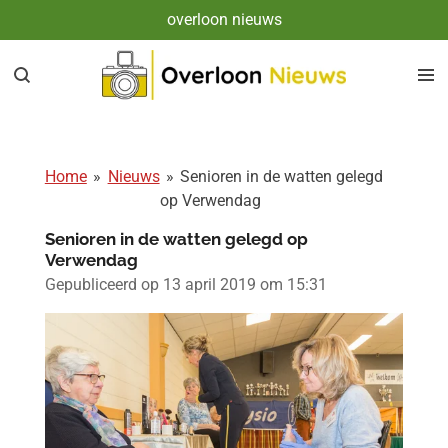
overloon nieuws
Ga
direct
naar
de
hoofdinhoud
Home
»
Nieuws
»
Senioren in de watten gelegd
op Verwendag
Senioren in de watten gelegd op
Verwendag
Gepubliceerd op 13 april 2019 om 15:31