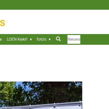
ie
LOËN Kiekt!
foto's
Nieuws