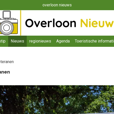
overloon nieuws
tip
Nieuws
regionieuws
Agenda
Toeristische informat
eteranen
anen