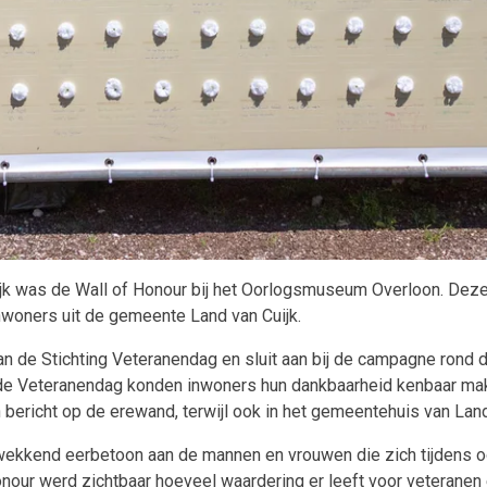
ijk was de Wall of Honour bij het Oorlogsmuseum Overloon. Dez
woners uit de gemeente Land van Cuijk.
van de Stichting Veteranendag en sluit aan bij de campagne rond 
 de Veteranendag konden inwoners hun dankbaarheid kenbaar mak
richt op de erewand, terwijl ook in het gemeentehuis van Land
end eerbetoon aan de mannen en vrouwen die zich tijdens oor
 Honour werd zichtbaar hoeveel waardering er leeft voor veteran