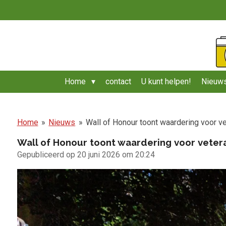
Ga
direct
naar
de
hoofdinhoud
Home
contact
U kunt helpen!
Nieuws
Home
»
Nieuws
»
Wall of Honour toont waardering voor v
Wall of Honour toont waardering voor veter
Gepubliceerd op 20 juni 2026 om 20:24