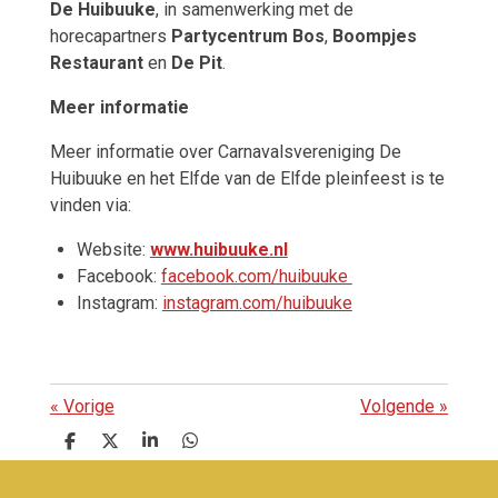
De Huibuuke
, in samenwerking met de
horecapartners
Partycentrum Bos
,
Boompjes
Restaurant
en
De Pit
.
Meer informatie
Meer informatie over Carnavalsvereniging De
Huibuuke en het Elfde van de Elfde pleinfeest is te
vinden via:
Website:
www.huibuuke.nl
Facebook:
facebook.com/huibuuke
Instagram:
instagram.com/huibuuke
«
Vorige
Volgende
»
D
D
S
D
e
e
h
e
l
e
a
l