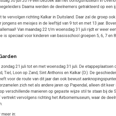
sdag 30 juli 2019 een bezoek aan het oorlogsmuseum in Overlo
egeleiders Daarna werden de deelnemers getrakteerd op een ij
te vervolgen richting Kalkar in Duitsland. Daar zal de groep oo
voor jongens en meisjes in de leeftijd van 9 tot en met 13 jaar. 
 allemaal!
Van maandag 22 t/m woensdag 31 juli rijdt er weer een
e is speciaal voor kinderen van basisschool groepen 5, 6, 7 en 8
 Garden
n zondag 21 juli tot en met woensdag 31 juli. De etappeplaatsen
eld, Tiel, Loon op Zand, Sint Anthonis en Kalkar (D.). De geschi
eft voor de route van dit jaar dan ook bewust aanknopingspunten
amelen zich net als andere jaren op Papendal, alleen dit keer in
p verschillende manieren op gepaste wijze stil te staan bij de
OJT vertrekt vervolgens richting het Airbornemuseum, waar de d
n.
 meer in: