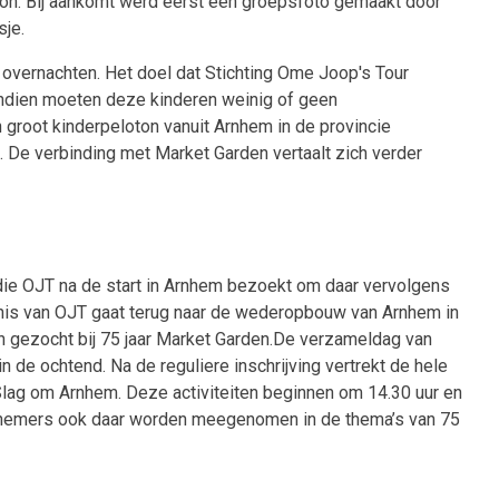
on. Bij aankomt werd eerst een groepsfoto gemaakt door
sje.
k overnachten. Het doel dat Stichting Ome Joop's Tour
Bovendien moeten deze kinderen weinig of geen
 groot kinderpeloton vanuit Arnhem in de provincie
. De verbinding met Market Garden vertaalt zich verder
 die OJT na de start in Arnhem bezoekt om daar vervolgens
edenis van OJT gaat terug naar de wederopbouw van Arnhem in
 gezocht bij 75 jaar Market Garden.
De verzameldag van
 de ochtend. Na de reguliere inschrijving vertrekt de hele
 Slag om Arnhem. Deze activiteiten beginnen om 14.30 uur en
eelnemers ook daar worden meegenomen in de thema’s van 75