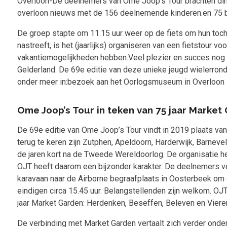
Overloon-De deelnemers van Ome Joop's Tour brachten din
overloon nieuws met de 156 deelnemende kinderen.en 75 b
De groep stapte om 11.15 uur weer op de fiets om hun tocht 
nastreeft, is het (jaarlijks) organiseren van een fietstour 
vakantiemogelijkheden hebben.
Veel plezier en succes nog
Gelderland. De 69e editie van deze unieke jeugd wielerrond
onder meer in:bezoek aan het Oorlogsmuseum in Overloon
Ome Joop’s Tour in teken van 75 jaar Market
De 69
e
editie van Ome Joop’s Tour vindt in 2019 plaats va
terug te keren zijn Zutphen, Apeldoorn, Harderwijk, Barnev
de jaren kort na de Tweede Wereldoorlog. De organisatie he
OJT heeft daarom een bijzonder karakter. De deelnemers verz
karavaan naar de Airborne begraafplaats in Oosterbeek om o
eindigen circa 15.45 uur. Belangstellenden zijn welkom. 
jaar Market Garden: Herdenken, Beseffen, Beleven en Viere
De verbinding met Market Garden vertaalt zich verder onder