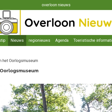
overloon nieuws
tip
Nieuws
regionieuws
Agenda
Toeristische informat
an het Oorlogsmuseum
t Oorlogsmuseum