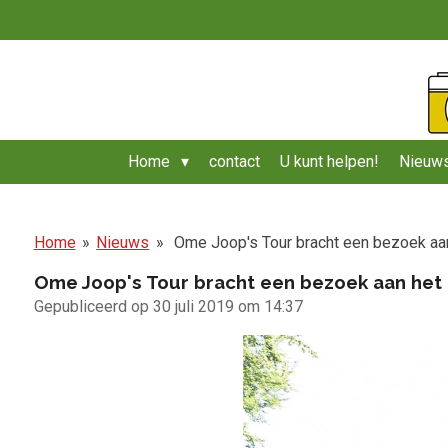
Ga
direct
naar
de
hoofdinhoud
Home
contact
U kunt helpen!
Nieuws
Home
»
Nieuws
»
Ome Joop's Tour bracht een bezoek a
Ome Joop's Tour bracht een bezoek aan he
Gepubliceerd op 30 juli 2019 om 14:37