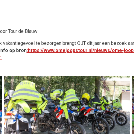
door Tour de Blauw
k vakantiegevoel te bezorgen brengt OJT dit jaar een bezoek aan
nfo op bron
:https://www.omejoopstour.nl/nieuws/ome-joop
r