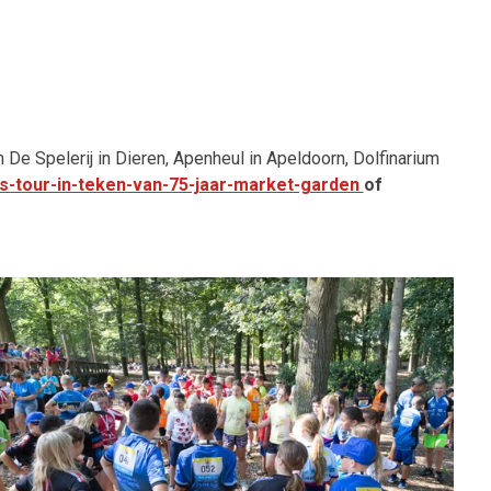
 De Spelerij in Dieren, Apenheul in Apeldoorn, Dolfinarium
s-tour-in-teken-van-75-jaar-market-garden
of