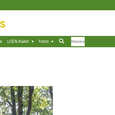
ie
LOËN Kiekt!
foto's
Nieuws