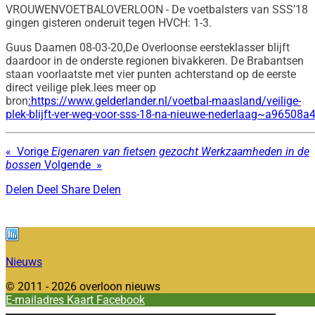
VROUWENVOETBAL
OVERLOON - De voetbalsters van SSS’18
gingen gisteren onderuit tegen HVCH: 1-3.
Guus Daamen
08-03-20,
De Overloonse eersteklasser blijft
daardoor in de onderste regionen bivakkeren. De Brabantsen
staan voorlaatste met vier punten achterstand op de eerste
direct veilige plek.lees meer op
bron
:https://www.gelderlander.nl/voetbal-maasland/veilige-
plek-blijft-ver-weg-voor-sss-18-na-nieuwe-nederlaag~a96508a
«
Vorige
Eigenaren van fietsen gezocht
Werkzaamheden in de
bossen
Volgende
»
Delen
Deel
Share
Delen
Nieuws
© 2011 - 2026 overloon nieuws
E-mailadres
Kaart
Facebook