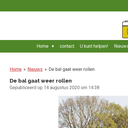
Ga
direct
naar
de
hoofdinhoud
Home
contact
U kunt helpen!
Nieuws
Home
»
Nieuws
»
De bal gaat weer rollen
De bal gaat weer rollen
Gepubliceerd op 14 augustus 2020 om 14:38