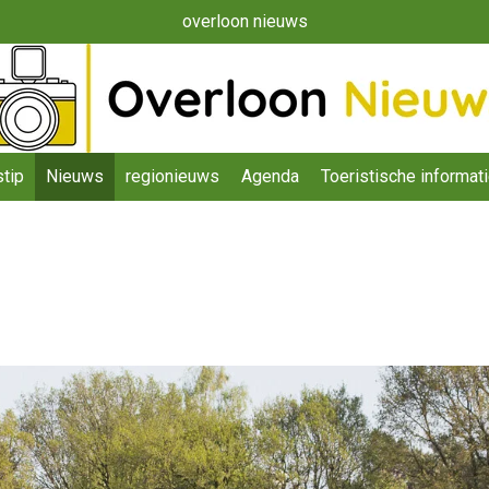
overloon nieuws
tip
Nieuws
regionieuws
Agenda
Toeristische informat