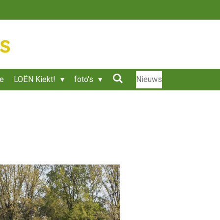
ie
LOËN Kiekt!
foto's
Nieuws