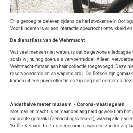
Er is genoeg te beleven tijdens de herfstvakantie in Oor
Voor kinderen is er een interactie speurtocht ontwikkeld e
De dienstfiets van de Wehrmacht
Wat veel mensen niet weten, is dat de gewone alledaagse f
zoals wij nu nog doen, als vervoermiddel. Alleen vervoerd
Wehrmacht-fietsen aan haar collectie toegevoegd. Deze nieuw
reserveonderdelen en wapens erbij. De fietsen zijn gemaakt i
komen uit een privécollectie en zijn nog niet eerder op d
Anderhalve meter museum - Corona-maatregelen
Met man en macht is er maandenlang hard gewerkt om het m
looproute gemaakt (eenrichtingsverkeer), waarbij alle pad
‘Koffie & Snack To Go’ gelegenheid geworden zonder zitpla