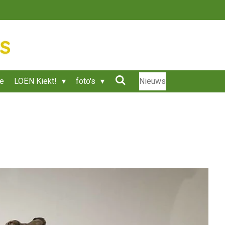
ie
LOËN Kiekt!
foto's
Nieuws