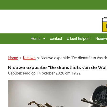
Ga
direct
naar
de
hoofdinhoud
Home
contact
U kunt helpen!
Nieuws
Home
»
Nieuws
»
Nieuwe expositie “De dienstfiets van
Nieuwe expositie “De dienstfiets van de W
Gepubliceerd op 14 oktober 2020 om 19:22