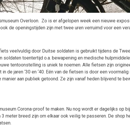
logsmuseum Overloon. Zo is er afgelopen week een nieuwe expos
n ook de openingstijden zijn met twee uren verruimd voor een ve
iets veelvuldig door Duitse soldaten is gebruikt tijdens de T
en soldaten toentertijd o.a. bewapening en medische hulpmiddel
e tentoonstelling is uniek te noemen. Alle fietsen zijn originee
n de jaren ‘30 en ‘40. Eén van de fietsen is door een voormalig mi
eze manier aan publiek getoond. Ze zijn vanaf heden blijvend te
useum Corona-proof te maken. Nu nog wordt er dagelijks op bij
en 3 meter breed zijn om elkaar ook veilig te passeren. De sho
atsen.