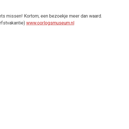
niets missen! Kortom; een bezoekje meer dan waard.
rfstvakantie)
www.oorlogsmuseum.nl