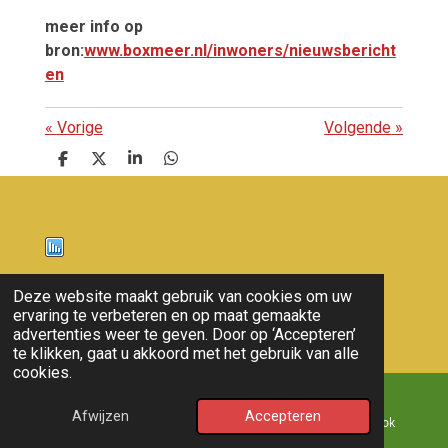
meer info op
bron:
www.boxmeer.nl/inwoners/nieuwsbericht
en
«
Vorige
Volgende
»
D
D
S
D
e
e
h
e
l
e
a
l
e
l
r
e
n
e
n
Nieuws
Deze website maakt gebruik van cookies om uw
ervaring te verbeteren en op maat gemaakte
© 2011 - 2026 overloon nieuws
advertenties weer te geven. Door op ‘Accepteren’
te klikken, gaat u akkoord met het gebruik van alle
cookies.
Afwijzen
Accepteren
E-mailadres
Kaart
Facebook