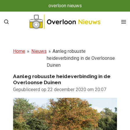
overloon nieuws
Ga
direct
naar
de
hoofdinhoud
Home
»
Nieuws
»
Aanleg robuuste
heideverbinding in de Overloonse
Duinen
Aanleg robuuste heideverbinding in de
Overloonse Duinen
Gepubliceerd op 22 december 2020 om 20:07