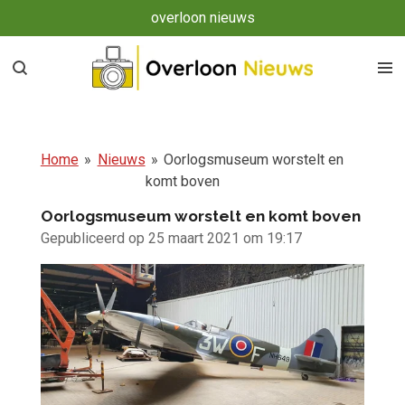
overloon nieuws
Ga
direct
naar
de
hoofdinhoud
Home
»
Nieuws
»
Oorlogsmuseum worstelt en
komt boven
Oorlogsmuseum worstelt en komt boven
Gepubliceerd op 25 maart 2021 om 19:17