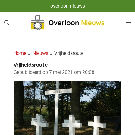
overloon nieuws
Ga
direct
naar
de
hoofdinhoud
Home
»
Nieuws
»
Vrijheidsroute
Vrijheidsroute
Gepubliceerd op 7 mei 2021 om 20:08