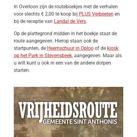
In Overloon zijn de routeboekjes met de verhalen
voor slechts € 2,00 te koop bij
PLUS Verbeeten
en
bij de receptie van
Landal de Vers
.
Op de plattegrond midden in het boekje staat de
route aangegeven. Hierop staan ook de
startpunten, de
Heemschuur in Oploo
of de
kiosk
op het Park in Stevensbeek
, aangegeven. Maar als
u wilt kunt u ook in een van de andere dorpen
starten.