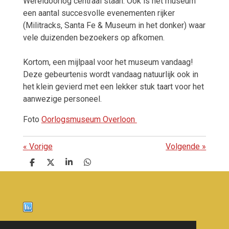
Wereldoorlog centraal staan. Ook is het museum
een aantal succesvolle evenementen rijker
(Militracks, Santa Fe & Museum in het donker) waar
vele duizenden bezoekers op afkomen.
Kortom, een mijlpaal voor het museum vandaag!
Deze gebeurtenis wordt vandaag natuurlijk ook in
het klein gevierd met een lekker stuk taart voor het
aanwezige personeel.
Foto
Oorlogsmuseum Overloon
«
Vorige
Volgende
»
D
D
S
D
e
e
h
e
l
e
a
l
e
l
r
e
n
e
n