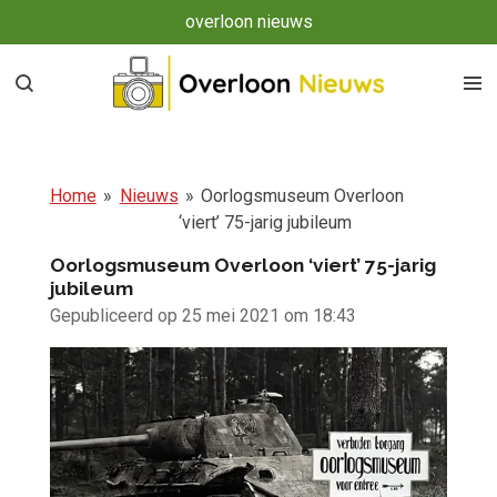
overloon nieuws
Ga
direct
naar
de
hoofdinhoud
Home
»
Nieuws
»
Oorlogsmuseum Overloon
‘viert’ 75-jarig jubileum
Oorlogsmuseum Overloon ‘viert’ 75-jarig
jubileum
Gepubliceerd op 25 mei 2021 om 18:43