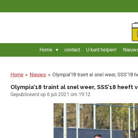
Ga
direct
naar
de
hoofdinhoud
Home
contact
U kunt helpen!
Nieuws
Home
»
Nieuws
»
Olympia’18 traint al snel weer, SSS’18 
Olympia’18 traint al snel weer, SSS’18 heeft
Gepubliceerd op 6 juli 2021 om 19:12