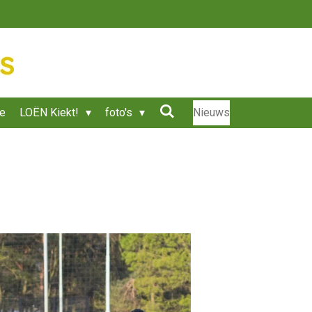
ie
LOËN Kiekt!
foto's
Nieuws