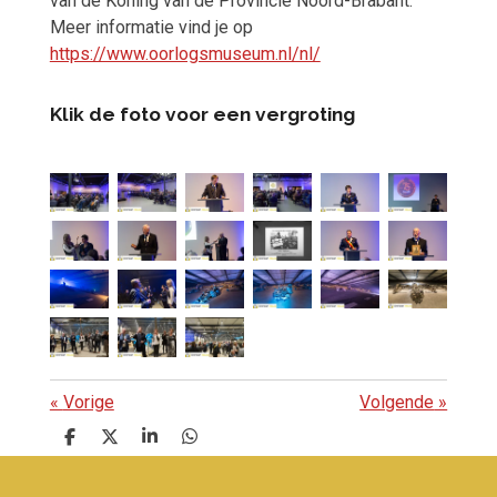
van de Koning van de Provincie Noord-Brabant.
Meer informatie vind je op
https://www.oorlogsmuseum.nl/nl/
Klik de foto voor een vergroting
«
Vorige
Volgende
»
D
D
S
D
e
e
h
e
l
e
a
l
e
l
r
e