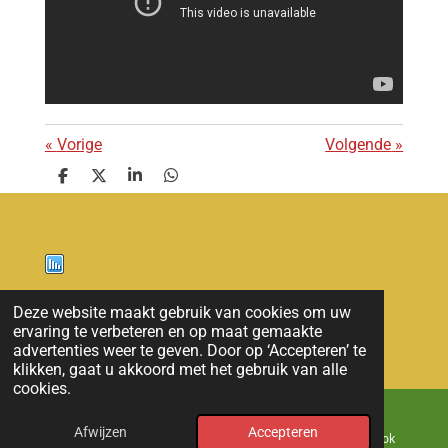
«
Vorige
Volgende
»
D
D
S
D
e
e
h
e
l
e
a
l
e
l
r
e
n
e
n
Nieuws
Deze website maakt gebruik van cookies om uw
ervaring te verbeteren en op maat gemaakte
© 2011 - 2026 overloon nieuws
advertenties weer te geven. Door op ‘Accepteren’ te
klikken, gaat u akkoord met het gebruik van alle
cookies.
Afwijzen
Accepteren
E-mailadres
Kaart
Facebook